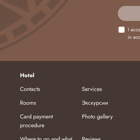
I acc
in ac
Hotel
Contacts
Services
Rooms
Экскурсии
Card payment
Photo gallery
procedure
Where to go and what
Reviews