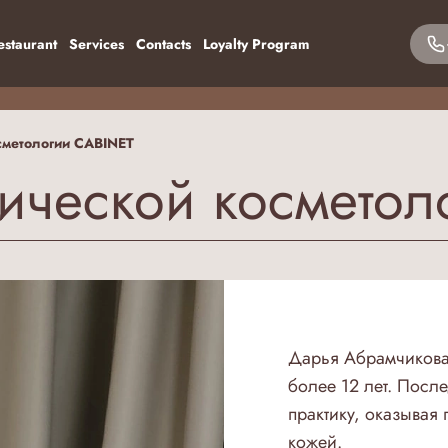
estaurant
Services
Contacts
Loyalty Program
сметологии CABINET
тической космето
Дарья Абрамчикова 
более 12 лет. Посл
практику, оказывая
кожей.