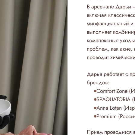
В арсенале Дарьи 
включая классичес
миофасциальный и 
выполняет комбинир
комплексные уходы
проблем, как акне, 
проводит химически
Дарья работает с 
брендов:
Comfort Zone (И
SPAQUATORIA (
Anna Lotan (Из
Premium (Росси
Прием проводится в