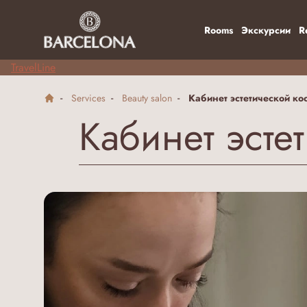
Rooms
Экскурсии
R
TravelLine
Services
Beauty salon
Кабинет эстетической ко
Кабинет эсте